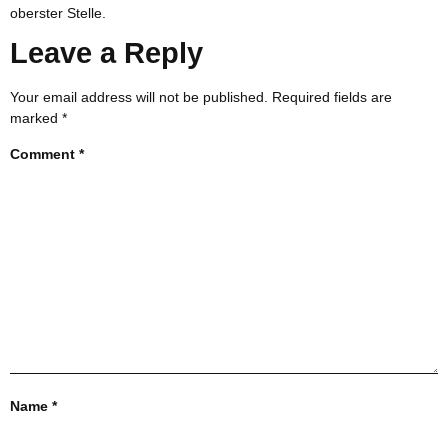
oberster Stelle.
Leave a Reply
Your email address will not be published.
Required fields are
marked
*
Comment
*
Name
*