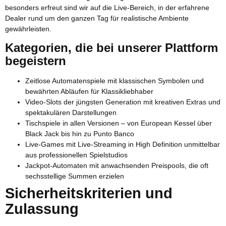
besonders erfreut sind wir auf die Live-Bereich, in der erfahrene
Dealer rund um den ganzen Tag für realistische Ambiente
gewährleisten.
Kategorien, die bei unserer Plattform
begeistern
Zeitlose Automatenspiele
mit klassischen Symbolen und
bewährten Abläufen für Klassikliebhaber
Video-Slots der jüngsten Generation
mit kreativen Extras und
spektakulären Darstellungen
Tischspiele in allen Versionen
– von European Kessel über
Black Jack bis hin zu Punto Banco
Live-Games
mit Live-Streaming in High Definition unmittelbar
aus professionellen Spielstudios
Jackpot-Automaten
mit anwachsenden Preispools, die oft
sechsstellige Summen erzielen
Sicherheitskriterien und
Zulassung