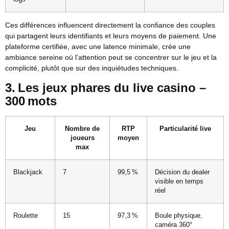
Ces différences influencent directement la confiance des couples
qui partagent leurs identifiants et leurs moyens de paiement. Une
plateforme certifiée, avec une latence minimale, crée une
ambiance sereine où l’attention peut se concentrer sur le jeu et la
complicité, plutôt que sur des inquiétudes techniques.
3. Les jeux phares du live casino –
300 mots
Jeu
Nombre de
RTP
Particularité live
joueurs
moyen
max
Blackjack
7
99,5 %
Décision du dealer
visible en temps
réel
Roulette
15
97,3 %
Boule physique,
caméra 360°