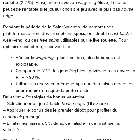
roulette (2,7 %). Ainsi, même avec un wagering élevé, le bonus
peut être rentable si le joueur choisit le jeu avec le plus bas
house
edge
.
Pendant la période de la Saint‑Valentin, de nombreuses
plateformes offrent des promotions spéciales : double
cashback
le
week‑end, ou des
free spins
utilisables sur le live roulette. Pour
optimiser ces offres, il convient de :
Vérifier le
wagering
: plus il est bas, plus le bonus est
exploitable.
Comparer le
RTP
des jeux éligibles : privilégier ceux avec un
RTP > 98 %.
Utiliser les
bonus
en même temps que des mises modestes
pour réduire le risque de perte rapide.
Bullet list – Stratégies de bonus Valentine
– Sélectionner un jeu à faible
house edge
(Blackjack).
– Appliquer le bonus dès le premier dépôt pour profiter du
cashback
prolongé.
– Limiter les mises à 5 % du solde initial afin de maîtriser la
volatilité.