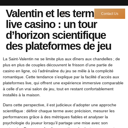
Valentin et les termes du
Contact Us
live casino : un tour
Horses for Sale
Horses Sold
Other Services
d’horizon scientifique
des plateformes de jeu
La Saint‑Valentin ne se limite plus aux dîners aux chandelles ; de
plus en plus de couples découvrent le frisson d’une partie de
casino en ligne, où l’adrénaline du jeu se mêle à la complicité
romantique. Cette tendance s’explique par la facilité d’accès aux
plateformes live, qui offrent une expérience immersive comparable
à celle d’un vrai salon de jeu, tout en restant confortablement
installés à la maison.
Dans cette perspective, il est judicieux d’adopter une approche
scientifique : définir chaque terme avec précision, mesurer les
performances grâce à des métriques fiables et analyser la
psychologie du joueur lorsqu’il partage une mise avec son