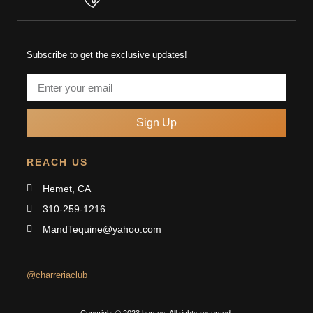
Subscribe to get the exclusive updates!
Sign Up
REACH US
Hemet, CA
310-259-1216
MandTequine@yahoo.com
@charreriaclub
Copyright © 2023 horses, All rights reserved.