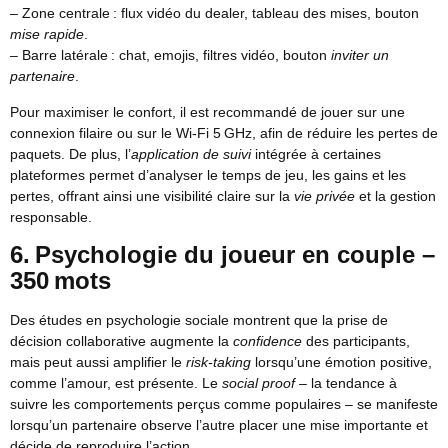
– Zone centrale : flux vidéo du dealer, tableau des mises, bouton
mise rapide
.
– Barre latérale : chat, emojis, filtres vidéo, bouton
inviter un
partenaire
.
Pour maximiser le confort, il est recommandé de jouer sur une
connexion filaire ou sur le Wi‑Fi 5 GHz, afin de réduire les pertes de
paquets. De plus, l’
application de suivi
intégrée à certaines
plateformes permet d’analyser le temps de jeu, les gains et les
pertes, offrant ainsi une visibilité claire sur la
vie privée
et la gestion
responsable.
6. Psychologie du joueur en couple –
350 mots
Des études en psychologie sociale montrent que la prise de
décision collaborative augmente la
confidence
des participants,
mais peut aussi amplifier le
risk‑taking
lorsqu’une émotion positive,
comme l’amour, est présente. Le
social proof
– la tendance à
suivre les comportements perçus comme populaires – se manifeste
lorsqu’un partenaire observe l’autre placer une mise importante et
décide de reproduire l’action.