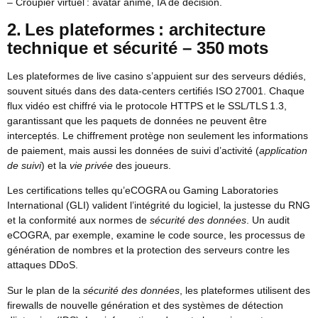
– Croupier virtuel : avatar animé, IA de décision.
2. Les plateformes : architecture
technique et sécurité – 350 mots
Les plateformes de live casino s’appuient sur des serveurs dédiés,
souvent situés dans des data‑centers certifiés ISO 27001. Chaque
flux vidéo est chiffré via le protocole HTTPS et le SSL/TLS 1.3,
garantissant que les paquets de données ne peuvent être
interceptés. Le chiffrement protège non seulement les informations
de paiement, mais aussi les données de suivi d’activité (
application
de suivi
) et la
vie privée
des joueurs.
Les certifications telles qu’eCOGRA ou Gaming Laboratories
International (GLI) valident l’intégrité du logiciel, la justesse du RNG
et la conformité aux normes de
sécurité des données
. Un audit
eCOGRA, par exemple, examine le code source, les processus de
génération de nombres et la protection des serveurs contre les
attaques DDoS.
Sur le plan de la
sécurité des données
, les plateformes utilisent des
firewalls de nouvelle génération et des systèmes de détection