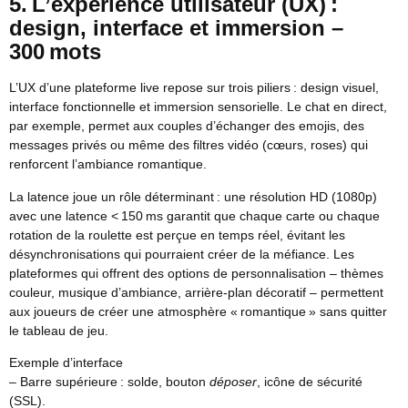
5. L’expérience utilisateur (UX) :
design, interface et immersion –
300 mots
L’UX d’une plateforme live repose sur trois piliers : design visuel,
interface fonctionnelle et immersion sensorielle. Le chat en direct,
par exemple, permet aux couples d’échanger des emojis, des
messages privés ou même des filtres vidéo (cœurs, roses) qui
renforcent l’ambiance romantique.
La latence joue un rôle déterminant : une résolution HD (1080p)
avec une latence < 150 ms garantit que chaque carte ou chaque
rotation de la roulette est perçue en temps réel, évitant les
désynchronisations qui pourraient créer de la méfiance. Les
plateformes qui offrent des options de personnalisation – thèmes
couleur, musique d’ambiance, arrière‑plan décoratif – permettent
aux joueurs de créer une atmosphère « romantique » sans quitter
le tableau de jeu.
Exemple d’interface
– Barre supérieure : solde, bouton
déposer
, icône de sécurité
(SSL).