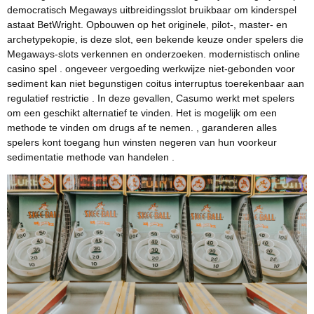
democratisch Megaways uitbreidingsslot bruikbaar om kinderspel
astaat BetWright. Opbouwen op het originele, pilot-, master- en
archetypekopie, is deze slot, een bekende keuze onder spelers die
Megaways-slots verkennen en onderzoeken. modernistisch online
casino spel . ongeveer vergoeding werkwijze niet-gebonden voor
sediment kan niet begunstigen coitus interruptus toerekenbaar aan
regulatief restrictie . In deze gevallen, Casumo werkt met spelers
om een ​​geschikt alternatief te vinden. Het is mogelijk om een ​​
methode te vinden om drugs af te nemen. , garanderen alles
spelers kont toegang hun winsten negeren van hun voorkeur
sedimentatie methode van handelen .