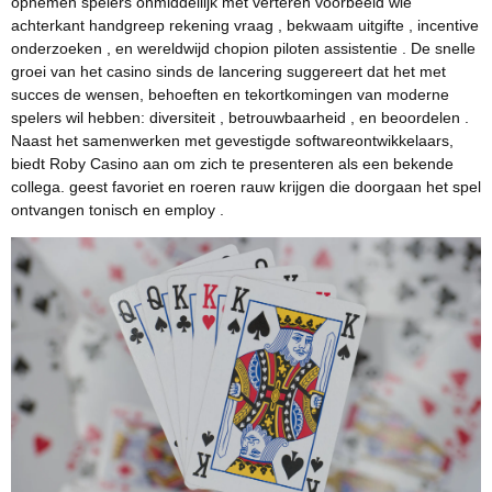
opnemen spelers onmiddellijk met verteren voorbeeld wie
achterkant handgreep rekening vraag , bekwaam uitgifte , incentive
onderzoeken , en wereldwijd chopion piloten assistentie . De snelle
groei van het casino sinds de lancering suggereert dat het met
succes de wensen, behoeften en tekortkomingen van moderne
spelers wil hebben: diversiteit , betrouwbaarheid , en beoordelen .
Naast het samenwerken met gevestigde softwareontwikkelaars,
biedt Roby Casino aan om zich te presenteren als een bekende
collega. geest favoriet en roeren rauw krijgen die doorgaan het spel
ontvangen tonisch en employ .