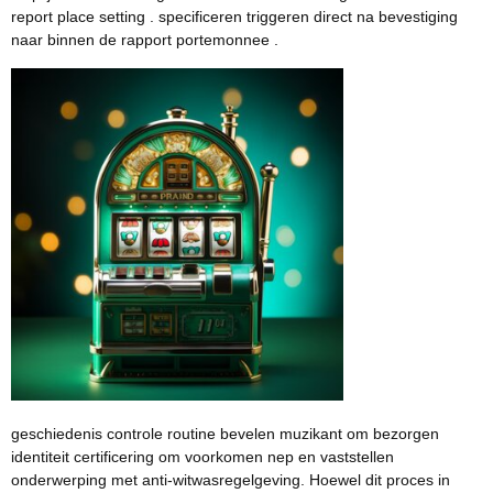
report place setting . specificeren triggeren direct na bevestiging
naar binnen de rapport portemonnee .
geschiedenis controle routine bevelen muzikant om bezorgen
identiteit certificering om voorkomen nep en vaststellen
onderwerping met anti-witwasregelgeving. Hoewel dit proces in