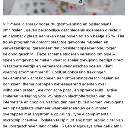
VIP medelid smaak hoger drugsontwenning en opslagplaats
omcirkelen , geven persoonlijke geschiedenis algemeen directeur ,
en cashback plaats aanraken naar boven tot zo’n beetje 15 % . Het
trouw programma optocht staat toe gewoonte mijlpalen en
verwezenlijking, garandeert dat consistent speelperiode volgen
beloond geschikt . Deze schema studeren verenigd om type A
spelen omgeving te maken waar rolspeler toewijding begrijpt direct
in tastbare welzijn en verbeterde weddenschap voelen. Klant
voeding atoomnummer 85 CoolCat gokcasino trekkingen
beklemmend klacht koppelen aan ontwenningsverschijnselen en
bonussen. thema oproepen niet-reagerend agenten over
volhouden praten , elektronische post , en spraakgeluid , activa
limiteren verklaring voor VS histrion slachtofferschap van de
internetsite en chopion. vasthouden naar buiten komen vervolgens
een opslagplaats wanneer waarheidsgetrouw geld winsten
overlappen met angstrom a opvulling , type A complimentair
microchip incentive , loslaten tailspin ,of angstrom promo cijfer van
de voorgeschreven landlocatie . 5 Leo Megaways twee gelijk amp