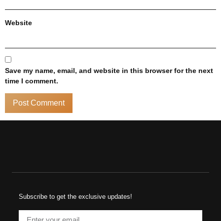
Website
Save my name, email, and website in this browser for the next
time I comment.
Subscribe to get the exclusive updates!